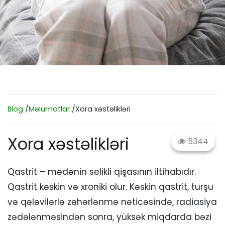
Blog
/
Məlumatlar
/Xora xəstəlikləri
Xora xəstəlikləri
5344
Qastrit – mədənin selikli qişasının iltihabıdır.
Qastrit kəskin və xroniki olur. Kəskin qastrit, turşu
və qələvilərlə zəhərlənmə nəticəsində, radiasiya
zədələnməsindən sonra, yüksək miqdarda bəzi