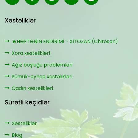
Xəstəliklər
🔥HƏFTƏNİN ENDİRİMİ – XİTOZAN (Chitosan)
Xora xəstəlikləri
Ağız boşluğu problemləri
Sümük-oynaq xəstəlikləri
Qadın xəstəlikləri
Sürətli keçidlər
Xəstəliklər
Blog