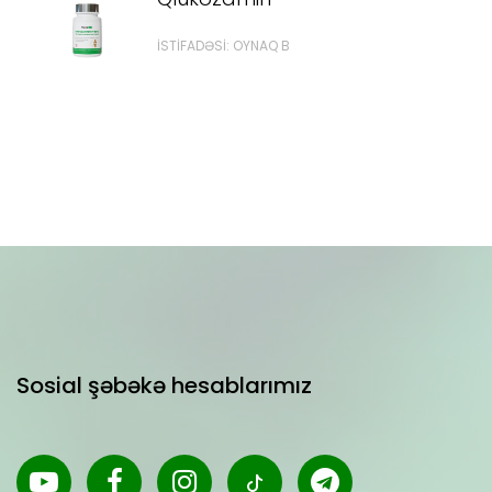
İSTİFADƏSİ: OYNAQ B
Sosial şəbəkə hesablarımız