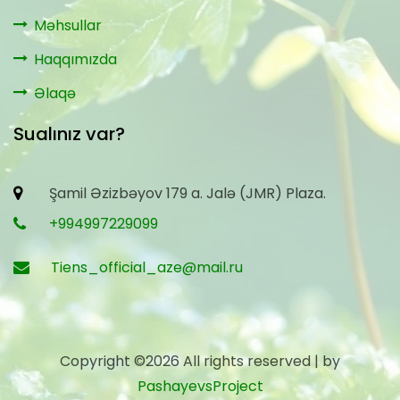
Məhsullar
Haqqımızda
Əlaqə
Sualınız var?
Şamil Əzizbəyov 179 a. Jalə (JMR) Plaza.
+994997229099
Tiens_official_aze@mail.ru
Copyright ©
2026 All rights reserved | by
PashayevsProject