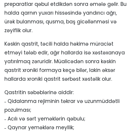
preparatlar qəbul etdikdən sonra əmələ gəlir. Bu
halda qarnın yuxarı hissəsində yandırıcı ağrı,
ürək bulanması, qusma, baş gicəllənməsi və
zəyiflik olur.
Kəskin qastrit, təcili halda həkimə müraciət
etməyi tələb edir, ağır hallarda isə xəstəxanaya
yatırılmaq zəruridir. Müalicədən sonra kəskin
qastrit xroniki formaya keçə bilər, lakin əksər
hallarda xroniki qastrit sərbəst xəstəlik olur.
Qastritin səbəblərinə aiddir:
˗ Qidalanma rejiminin təkrar və uzunmüddətli
pozulması;
˗ Acılı və sərt yeməklərin qəbulu;
˗ Qaynar yeməklərə meyllik;