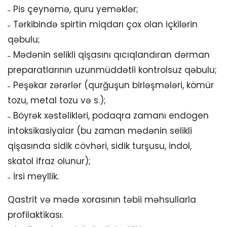
˗ Pis çeynəmə, quru yeməklər;
˗ Tərkibində spirtin miqdarı çox olan içkilərin
qəbulu;
˗ Mədənin selikli qişasını qıcıqlandıran dərman
preparatlarının uzunmüddətli kontrolsuz qəbulu;
˗ Peşəkar zərərlər (qurğuşun birləşmələri, kömür
tozu, metal tozu və s.);
˗ Böyrək xəstəlikləri, podaqra zamanı endogen
intoksikasiyalar (bu zaman mədənin selikli
qişasında sidik cövhəri, sidik turşusu, indol,
skatol ifraz olunur);
˗ İrsi meyllik.
Qastrit və mədə xorasının təbii məhsullarla
profilaktikası.