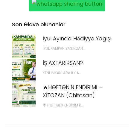
Son Əlavə olunanlar
İyul Ayında Hədiyyə Yağışı
İYUL KAMPANIYASINDAN...
İŞ AXTARIRSAN?
YENI İMKANLARA İLK A...
🔥HƏFTƏNİN ENDİRİMİ –
XİTOZAN (Chitosan)
🌟 HƏFTƏLIK ENDIRIM K...