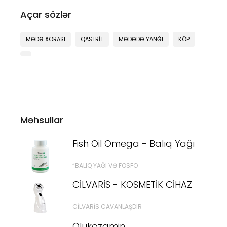
Açar sözlər
MƏDƏ XORASI
QASTRIT
MƏDƏDƏ YANĞI
KÖP
Məhsullar
Fish Oil Omega - Balıq Yağı
“BALIQ YAĞI VƏ FOSFO
CİLVARİS - KOSMETİK CİHAZ
CILVARIS CAVANLAŞDIR
Qlükozamin